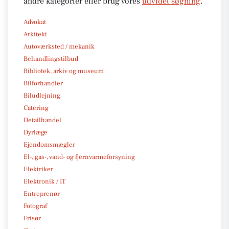
andre kategorier eller brug vores
udvidet søgning
.
Advokat
Arkitekt
Autoværksted / mekanik
Behandlingstilbud
Bibliotek, arkiv og museum
Bilforhandler
Biludlejning
Catering
Detailhandel
Dyrlæge
Ejendomsmægler
El-, gas-, vand- og fjernvarmeforsyning
Elektriker
Elektronik / IT
Entreprenør
Fotograf
Frisør