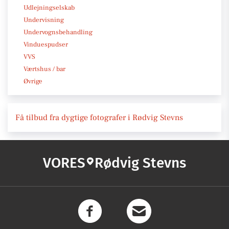
Udlejningselskab
Undervisning
Undervognsbehandling
Vinduespudser
VVS
Værtshus / bar
Øvrige
Få tilbud fra dygtige fotografer i Rødvig Stevns
VORES
Rødvig Stevns