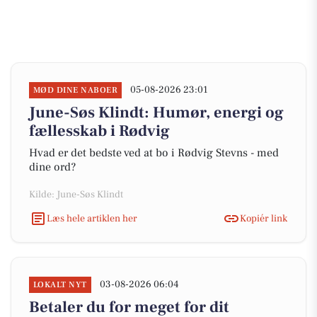
05-08-2026 23:01
MØD DINE NABOER
June-Søs Klindt: Humør, energi og
fællesskab i Rødvig
Hvad er det bedste ved at bo i Rødvig Stevns - med
dine ord?
Kilde: June-Søs Klindt
Læs hele artiklen her
Kopiér link
03-08-2026 06:04
LOKALT NYT
Betaler du for meget for dit