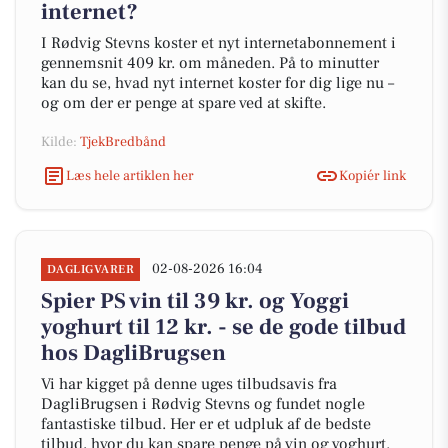
internet?
I Rødvig Stevns koster et nyt internetabonnement i
gennemsnit 409 kr. om måneden. På to minutter
kan du se, hvad nyt internet koster for dig lige nu –
og om der er penge at spare ved at skifte.
Kilde:
TjekBredbånd
Læs hele artiklen her
Kopiér link
02-08-2026 16:04
DAGLIGVARER
Spier PS vin til 39 kr. og Yoggi
yoghurt til 12 kr. - se de gode tilbud
hos DagliBrugsen
Vi har kigget på denne uges tilbudsavis fra
DagliBrugsen i Rødvig Stevns og fundet nogle
fantastiske tilbud. Her er et udpluk af de bedste
tilbud, hvor du kan spare penge på vin og yoghurt.