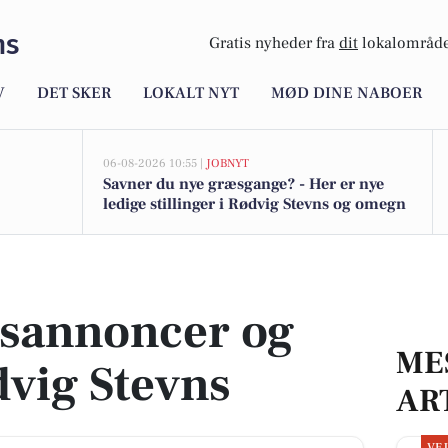
ns
Gratis nyheder fra
dit
lokalområde
V
DET SKER
LOKALT NYT
MØD DINE NABOER
06-08-2026 10:55 |
JOBNYT
Savner du nye græsgange? - Her er nye
ledige stillinger i Rødvig Stevns og omegn
vig Stevns
dsannoncer og
ME
dvig Stevns
AR
VE