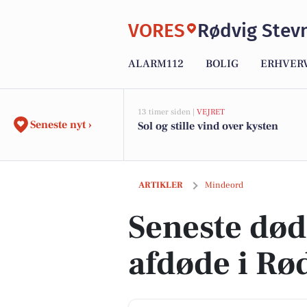
VORES
Rødvig Stev
ALARM112
BOLIG
ERHVER
13 timer siden |
VEJRET
Seneste nyt ›
Sol og stille vind over kysten
Seneste dødsannoncer og afdøde i Rød
ARTIKLER
Mindeord
Seneste dø
afdøde i Rø