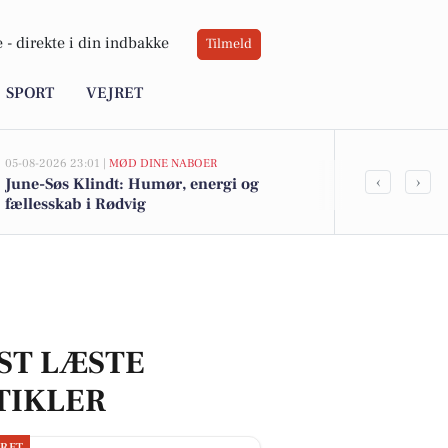
 -
direkte i din indbakke
Tilmeld
SPORT
VEJRET
05-08-2026 23:01 |
MØD DINE NABOER
05-08-2026 13:02
‹
›
June-Søs Klindt: Humør, energi og
Top 6 over dy
fællesskab i Rødvig
Stevns. Prise
ST LÆSTE
TIKLER
JRET