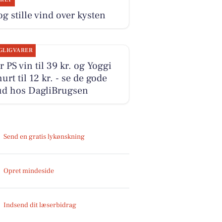
og stille vind over kysten
GLIGVARER
r PS vin til 39 kr. og Yoggi
urt til 12 kr. - se de gode
bud hos DagliBrugsen
Send en gratis lykønskning
Opret mindeside
Indsend dit læserbidrag