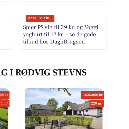
DAGLIGVARER
Spier PS vin til 39 kr. og Yoggi
yoghurt til 12 kr. - se de gode
tilbud hos DagliBrugsen
LG I RØDVIG STEVNS
00 kr
1.825.000 kr
2
2
55 m
229 m