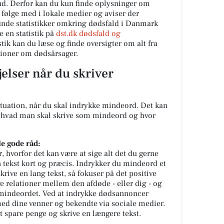
nd. Derfor kan du kun finde oplysninger om
t følge med i lokale medier og aviser der
 finde statistikker omkring dødsfald i Danmark
e en statistik på
dst.dk dødsfald og
tik kan du læse og finde oversigter om alt fra
tioner om dødsårsager.
jelser når du skriver
 situation, når du skal indrykke mindeord. Det kan
e, hvad man skal skrive som mindeord og hvor
e gode råd:
r, hvorfor det kan være at sige alt det du gerne
n tekst kort og præcis. Indrykker du mindeord et
krive en lang tekst, så fokuser på det positive
e relationer mellem den afdøde - eller dig - og
mindeordet. Ved at indrykke dødsannoncer
ed dine venner og bekendte via sociale medier.
t spare penge og skrive en længere tekst.