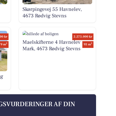
Skørpingevej 55 Havnelev,
4673 Rødvig Stevns
00 kr
2.275.000 kr
Maelskifterne 4 Havnelev
2
2
79 m
93 m
Mark, 4673 Rødvig Stevns
ig
LGSVURDERINGER AF DIN