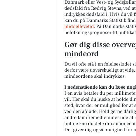
Danmark eller Vest- og Sydsjælla
dødsfald fra Rødvig Stevns, ved a
indrykkes dødsfald i. Hvis du vil
kan du på Danmarks Statistik find
middellevetid
. På Danmarks statis
befolkningsprognoser til publika
Gør dig disse overve
mindeord
Du vil ofte stå i en følelsesladet
derfor være uoverskueligt at vid
mindeordene skal indrykkes.
I nedenstående kan du læse nogl
I en avis betaler du per millimete
vil. Her skal du huske at holde di
sted, hvor der er mulighed for at s
ved den afdøde. Hold gerne dårlig
andre familiemedlemmer ude af 
online kan du dele din annonce m
Det giver dig også mulighed for a