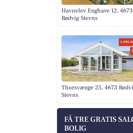
Havnelev Enghave 12, 4673
Rødvig Stevns
1.895.0
Thorsvænge 25, 4673 Rødv
Stevns
FÅ TRE GRATIS SA
BOLIG