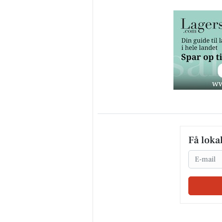
Få loka
Email