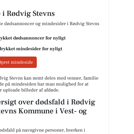
 i Rødvig Stevns
ede dødsannoncer og mindesider i Rødvig Stevns
rykket dødsannoncer for nyligt
drykket mindesider for nyligt
Opret mindeside
vig Stevns kan nemt deles med venner, familie
nde på mindesiden har man mulighed for at
r uploade billeder af afdøde.
rsigt over dødsfald i Rødvig
Stevns Kommune i Vest- og
dødsfald på navngivne personer, hverken i