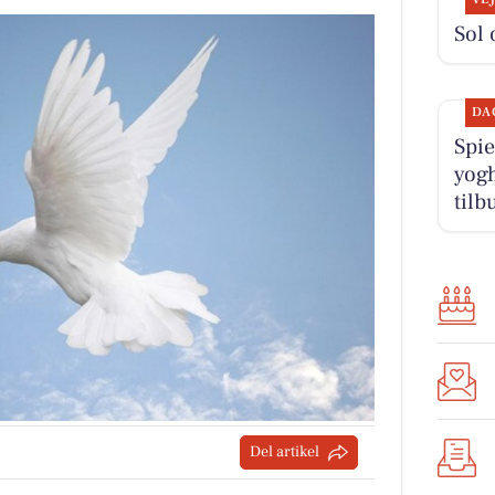
Sol 
DA
Spie
yogh
til
Del artikel