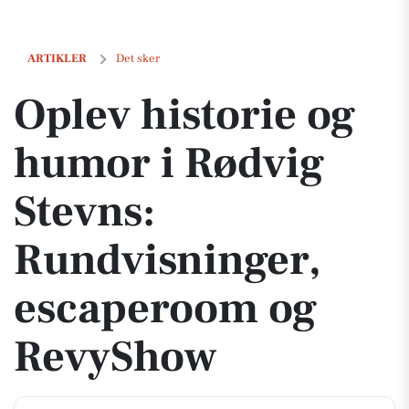
Oplev historie og humor i Rødvig Stevns: Rundvisninger, escapero
ARTIKLER
Det sker
Oplev historie og
humor i Rødvig
Stevns:
Rundvisninger,
escaperoom og
RevyShow