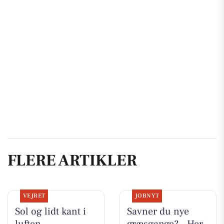
FLERE ARTIKLER
VEJRET
JOBNYT
Sol og lidt kant i
Savner du nye
luften
græsgange? - Her