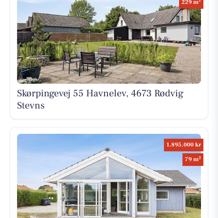
2
229 m
Skørpingevej 55 Havnelev, 4673 Rødvig
Stevns
1.895.000 kr
2
79 m