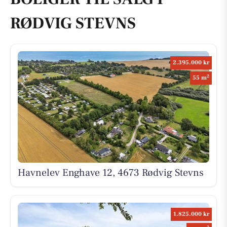
RØDVIG STEVNS
2.395.000 kr
2
55 m
Havnelev Enghave 12, 4673 Rødvig Stevns
1.825.000 kr