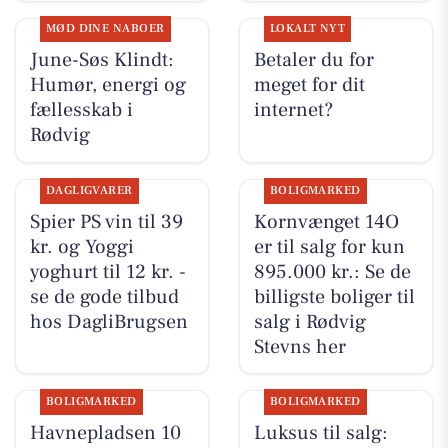
MØD DINE NABOER
LOKALT NYT
June-Søs Klindt:
Betaler du for
Humør, energi og
meget for dit
fællesskab i
internet?
Rødvig
DAGLIGVARER
BOLIGMARKED
Spier PS vin til 39
Kornvænget 14O
kr. og Yoggi
er til salg for kun
yoghurt til 12 kr. -
895.000 kr.: Se de
se de gode tilbud
billigste boliger til
hos DagliBrugsen
salg i Rødvig
Stevns her
BOLIGMARKED
BOLIGMARKED
Havnepladsen 10
Luksus til salg: