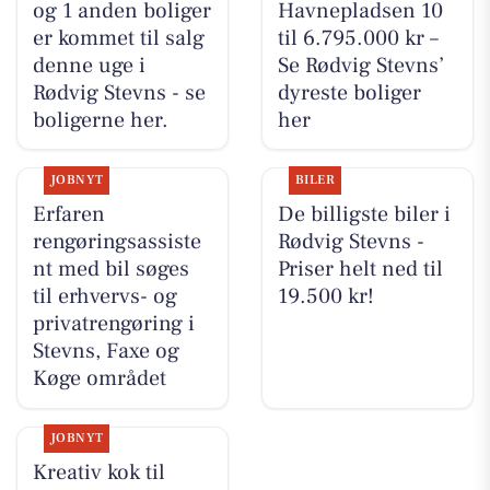
og 1 anden boliger
Havnepladsen 10
er kommet til salg
til 6.795.000 kr –
denne uge i
Se Rødvig Stevns’
Rødvig Stevns - se
dyreste boliger
boligerne her.
her
JOBNYT
BILER
Erfaren
De billigste biler i
rengøringsassiste
Rødvig Stevns -
nt med bil søges
Priser helt ned til
til erhvervs- og
19.500 kr!
privatrengøring i
Stevns, Faxe og
Køge området
JOBNYT
Kreativ kok til