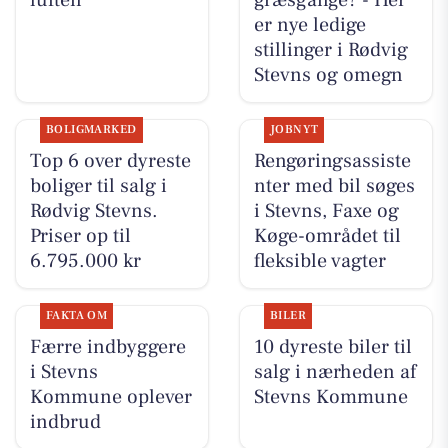
er nye ledige
stillinger i Rødvig
Stevns og omegn
BOLIGMARKED
JOBNYT
Top 6 over dyreste
Rengøringsassiste
boliger til salg i
nter med bil søges
Rødvig Stevns.
i Stevns, Faxe og
Priser op til
Køge-området til
6.795.000 kr
fleksible vagter
FAKTA OM
BILER
Færre indbyggere
10 dyreste biler til
i Stevns
salg i nærheden af
Kommune oplever
Stevns Kommune
indbrud