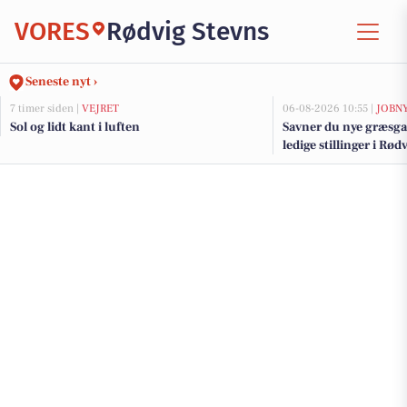
VORES
Rødvig Stevns
Seneste nyt ›
7 timer siden |
VEJRET
06-08-2026 10:55 |
JOBN
Sol og lidt kant i luften
Savner du nye græsga
ledige stillinger i Rø