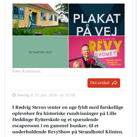
Foto: Kultunaut
.
Del artikel
Søndag d. 21. jun. 2026 - kl. 12:03
I Rødvig Stevns venter en uge fyldt med forskellige
oplevelser fra historiske rundvisninger på Lille
Heddinge Rytterskole og et spændende
escaperoom i en gammel bunker, til et
underholdende RevyShow på Strandhotel Klinten.