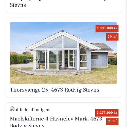
Stevns
1.895.000 kr
2
79 m
Thorsvænge 25, 4673 Rødvig Stevns
2.275.000 kr
Maelskifterne 4 Havnelev Mark, 4673
2
93 m
Rødvig Stevns