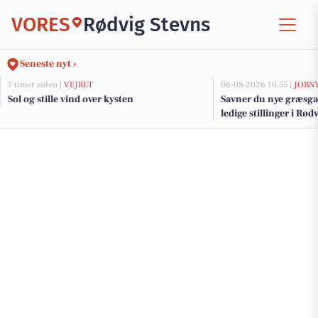
VORES
Rødvig Stevns
Seneste nyt ›
7 timer siden |
VEJRET
06-08-2026 10:55 |
JOBN
Sol og stille vind over kysten
Savner du nye græsga
ledige stillinger i Rø