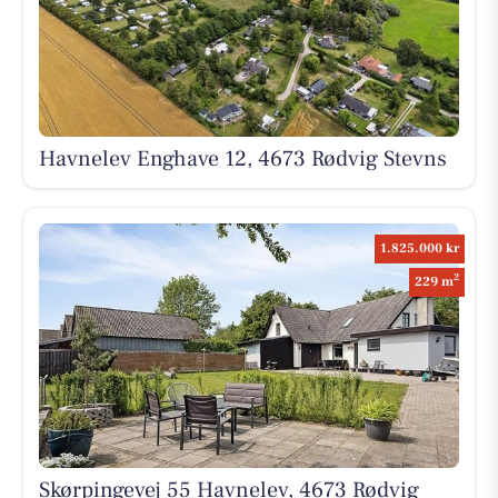
Havnelev Enghave 12, 4673 Rødvig Stevns
1.825.000 kr
2
229 m
Skørpingevej 55 Havnelev, 4673 Rødvig