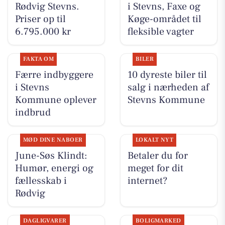
Rødvig Stevns.
i Stevns, Faxe og
Priser op til
Køge-området til
6.795.000 kr
fleksible vagter
FAKTA OM
BILER
Færre indbyggere
10 dyreste biler til
i Stevns
salg i nærheden af
Kommune oplever
Stevns Kommune
indbrud
MØD DINE NABOER
LOKALT NYT
June-Søs Klindt:
Betaler du for
Humør, energi og
meget for dit
fællesskab i
internet?
Rødvig
DAGLIGVARER
BOLIGMARKED