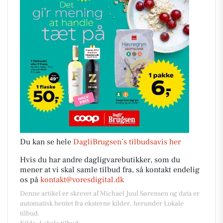
Du kan se hele
DagliBrugsen’s tilbudsavis her
Hvis du har andre dagligvarebutikker, som du
mener at vi skal samle tilbud fra, så kontakt endelig
os på
kontakt@voresdigital.dk
Denne artikel er skrevet af Michael Juul Sørensen og data er
automatisk hentet fra eksterne kilder, herunder Lokale
tilbud.