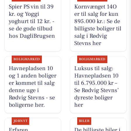
Spier PS vin til 39
Kornvænget 14O
kr. og Yoggi
er til salg for kun
yoghurt til 12 kr. -
895.000 kr.: Se de
se de gode tilbud
billigste boliger til
hos DagliBrugsen
salg i Rødvig
Stevns her
BOLIGMARKED
BOLIGMARKED
Havnepladsen 10
Luksus til salg:
og 1 anden boliger
Havnepladsen 10
er kommet til salg
til 6.795.000 kr –
denne uge i
Se Rødvig Stevns’
Rødvig Stevns - se
dyreste boliger
boligerne her.
her
JOBNYT
BILER
Erfaren
De billigste biler i