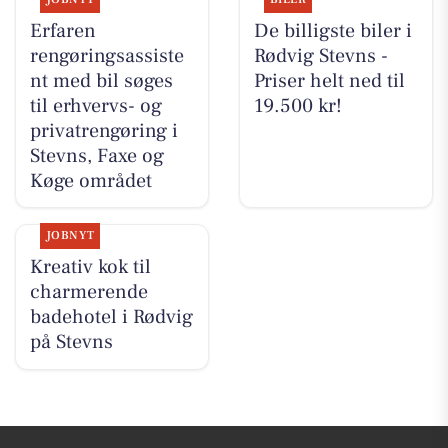
Erfaren
De billigste biler i
rengøringsassiste
Rødvig Stevns -
nt med bil søges
Priser helt ned til
til erhvervs- og
19.500 kr!
privatrengøring i
Stevns, Faxe og
Køge området
JOBNYT
Kreativ kok til
charmerende
badehotel i Rødvig
på Stevns