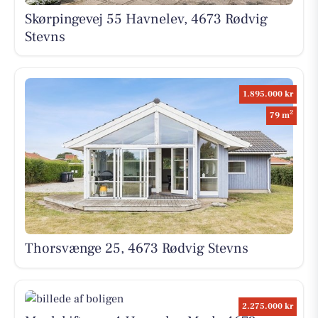
Skørpingevej 55 Havnelev, 4673 Rødvig
Stevns
1.895.000 kr
2
79 m
Thorsvænge 25, 4673 Rødvig Stevns
2.275.000 kr