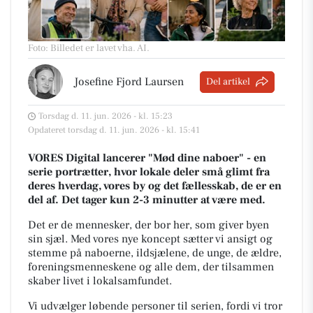
Foto: Billedet er lavet vha. AI
.
Josefine Fjord Laursen
Del artikel
Torsdag d. 11. jun. 2026 - kl. 15:23
Opdateret torsdag d. 11. jun. 2026 - kl. 15:41
VORES Digital lancerer "Mød dine naboer" - en
serie portrætter, hvor lokale deler små glimt fra
deres hverdag, vores by og det fællesskab, de er en
del af. Det tager kun 2-3 minutter at være med.
Det er de mennesker, der bor her, som giver byen
sin sjæl.
Med vores nye koncept sætter vi ansigt og
stemme på naboerne, ildsjælene, de unge, de ældre,
foreningsmenneskene og alle dem, der tilsammen
skaber livet i lokalsamfundet.
Vi udvælger løbende personer til serien, fordi vi tror