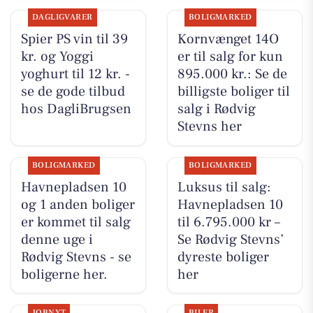
DAGLIGVARER
BOLIGMARKED
Spier PS vin til 39
Kornvænget 14O
kr. og Yoggi
er til salg for kun
yoghurt til 12 kr. -
895.000 kr.: Se de
se de gode tilbud
billigste boliger til
hos DagliBrugsen
salg i Rødvig
Stevns her
BOLIGMARKED
BOLIGMARKED
Havnepladsen 10
Luksus til salg:
og 1 anden boliger
Havnepladsen 10
er kommet til salg
til 6.795.000 kr –
denne uge i
Se Rødvig Stevns’
Rødvig Stevns - se
dyreste boliger
boligerne her.
her
JOBNYT
BILER