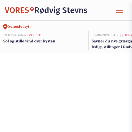
VORES
Rødvig Stevns
Seneste nyt ›
19 timer siden |
VEJRET
06-08-2026 10:55 |
JOBN
Sol og stille vind over kysten
Savner du nye græsga
ledige stillinger i Rø