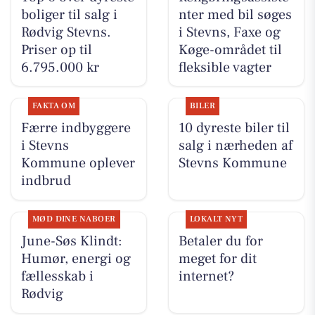
boliger til salg i
nter med bil søges
Rødvig Stevns.
i Stevns, Faxe og
Priser op til
Køge-området til
6.795.000 kr
fleksible vagter
FAKTA OM
BILER
Færre indbyggere
10 dyreste biler til
i Stevns
salg i nærheden af
Kommune oplever
Stevns Kommune
indbrud
MØD DINE NABOER
LOKALT NYT
June-Søs Klindt:
Betaler du for
Humør, energi og
meget for dit
fællesskab i
internet?
Rødvig