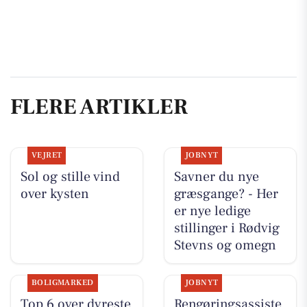
FLERE ARTIKLER
VEJRET
JOBNYT
Sol og stille vind
Savner du nye
over kysten
græsgange? - Her
er nye ledige
stillinger i Rødvig
Stevns og omegn
BOLIGMARKED
JOBNYT
Top 6 over dyreste
Rengøringsassiste