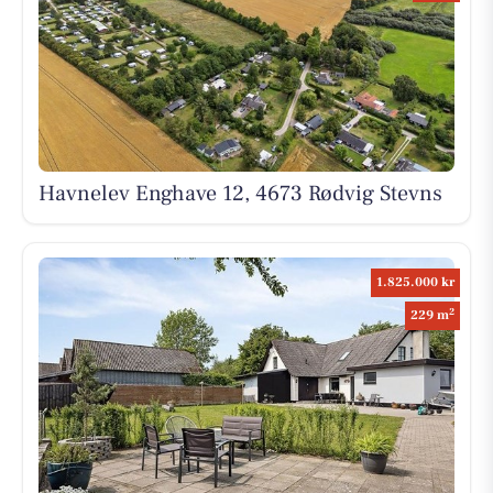
Havnelev Enghave 12, 4673 Rødvig Stevns
1.825.000 kr
2
229 m