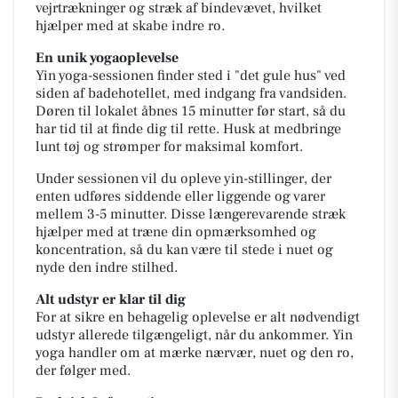
vejrtrækninger og stræk af bindevævet, hvilket
hjælper med at skabe indre ro.
En unik yogaoplevelse
Yin yoga-sessionen finder sted i "det gule hus" ved
siden af badehotellet, med indgang fra vandsiden.
Døren til lokalet åbnes 15 minutter før start, så du
har tid til at finde dig til rette. Husk at medbringe
lunt tøj og strømper for maksimal komfort.
Under sessionen vil du opleve yin-stillinger, der
enten udføres siddende eller liggende og varer
mellem 3-5 minutter. Disse længerevarende stræk
hjælper med at træne din opmærksomhed og
koncentration, så du kan være til stede i nuet og
nyde den indre stilhed.
Alt udstyr er klar til dig
For at sikre en behagelig oplevelse er alt nødvendigt
udstyr allerede tilgængeligt, når du ankommer. Yin
yoga handler om at mærke nærvær, nuet og den ro,
der følger med.