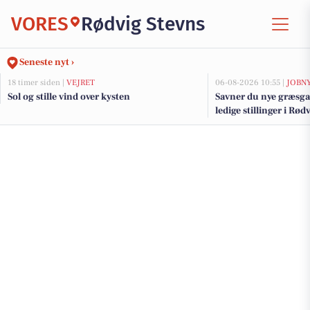
VORES
Rødvig Stevns
Seneste nyt ›
18 timer siden |
VEJRET
06-08-2026 10:55 |
JOBN
Sol og stille vind over kysten
Savner du nye græsga
ledige stillinger i Rø