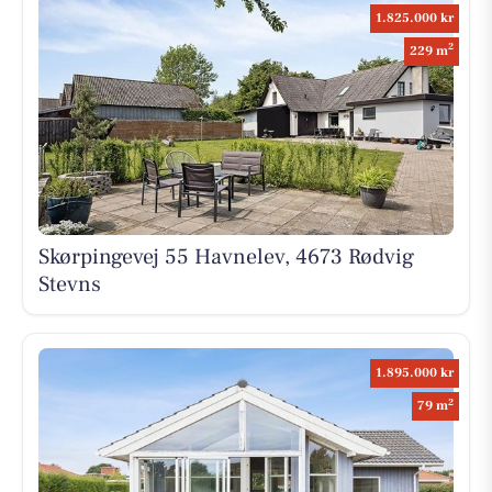
1.825.000 kr
2
229 m
Skørpingevej 55 Havnelev, 4673 Rødvig
Stevns
1.895.000 kr
2
79 m