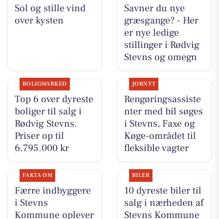
Sol og stille vind
Savner du nye
over kysten
græsgange? - Her
er nye ledige
stillinger i Rødvig
Stevns og omegn
BOLIGMARKED
JOBNYT
Top 6 over dyreste
Rengøringsassiste
boliger til salg i
nter med bil søges
Rødvig Stevns.
i Stevns, Faxe og
Priser op til
Køge-området til
6.795.000 kr
fleksible vagter
FAKTA OM
BILER
Færre indbyggere
10 dyreste biler til
i Stevns
salg i nærheden af
Kommune oplever
Stevns Kommune