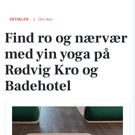
Find ro og nærvær med yin yoga på Rødvig Kro og Badehotel
ARTIKLER
Det sker
Find ro og nærvær
med yin yoga på
Rødvig Kro og
Badehotel