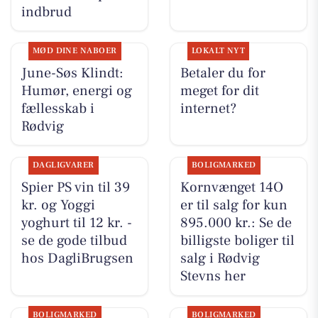
indbrud
MØD DINE NABOER
LOKALT NYT
June-Søs Klindt:
Betaler du for
Humør, energi og
meget for dit
fællesskab i
internet?
Rødvig
DAGLIGVARER
BOLIGMARKED
Spier PS vin til 39
Kornvænget 14O
kr. og Yoggi
er til salg for kun
yoghurt til 12 kr. -
895.000 kr.: Se de
se de gode tilbud
billigste boliger til
hos DagliBrugsen
salg i Rødvig
Stevns her
BOLIGMARKED
BOLIGMARKED