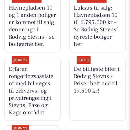
Havnepladsen 10
Luksus til salg:
og 1 anden boliger
Havnepladsen 10
er kommet til salg
til 6.795.000 kr –
denne uge i
Se Rødvig Stevns’
Rødvig Stevns - se
dyreste boliger
boligerne her.
her
JOBNYT
BILER
Erfaren
De billigste biler i
rengøringsassiste
Rødvig Stevns -
nt med bil søges
Priser helt ned til
til erhvervs- og
19.500 kr!
privatrengøring i
Stevns, Faxe og
Køge området
JOBNYT