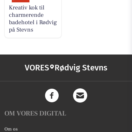
Kreativ kok til
charmerende
badehotel i Rødvig
på Stevns
VORES
Rødvig Stevns
OM VORES DIGITAL
Om os