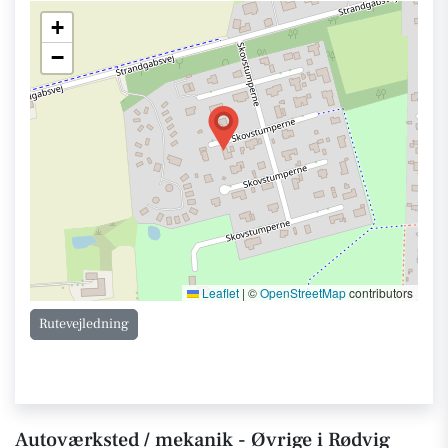
+
−
Leaflet
|
©
OpenStreetMap
contributors
Rutevejledning
Autoværksted / mekanik - Øvrige i Rødvig